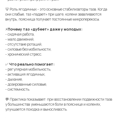
💡 Роль ягодичных - это основные стабилизаторы таза. Когда
они слабые, таз «падает» при шаге, колени заваливаются
внутрь, поясница получает постоянные микроперекосы.
⚡️
Почему таз «дубеет» даже у молодых:
- сидячая работа,
- мало движений,
- отсутствие ротаций,
- силовые без мобильности,
- хронический стресс.
✅
Что реально помогает:
- регулярная мобильность,
- активация ягодичных,
- дыхание,
- дозированные силовые,
- системность.
💬 Практика показывает: при восстановлении подвижности таза
у большинства уменьшаются боли в пояснице и коленях,
улучшается походка и выносливость.