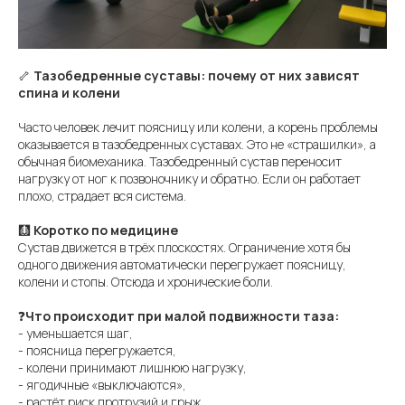
🦴
Тазобедренные суставы: почему от них зависят
спина и колени
Часто человек лечит поясницу или колени, а корень проблемы
оказывается в тазобедренных суставах. Это не «страшилки», а
обычная биомеханика. Тазобедренный сустав переносит
нагрузку от ног к позвоночнику и обратно. Если он работает
плохо, страдает вся система.
🩻
Коротко по медицине
Сустав движется в трёх плоскостях. Ограничение хотя бы
одного движения автоматически перегружает поясницу,
колени и стопы. Отсюда и хронические боли.
❓
Что происходит при малой подвижности таза:
- уменьшается шаг,
- поясница перегружается,
- колени принимают лишнюю нагрузку,
- ягодичные «выключаются»,
- растёт риск протрузий и грыж.