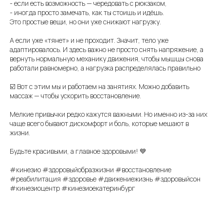
- если есть возможность — чередовать с рюкзаком,
- иногда просто замечать, как ты стоишь и идёшь.
Это простые вещи, но они уже снижают нагрузку.
А если уже «тянет» и не проходит. Значит, тело уже
адаптировалось. И здесь важно не просто снять напряжение, а
вернуть нормальную механику движения, чтобы мышцы снова
работали равномерно, а нагрузка распределялась правильно
☑️ Вот с этим мы и работаем на занятиях. Можно добавить
массаж — чтобы ускорить восстановление.
Мелкие привычки редко кажутся важными. Но именно из-за них
чаще всего бывают дискомфорт и боль, которые мешают в
жизни.
Будьте красивыми, а главное здоровыми! 💙
#кинезио #здоровыйобразжизни #восстановление
#реабилитация #здоровье #движениежизнь #здоровыйсон
#кинезиоцентр #кинезиоекатеринбург