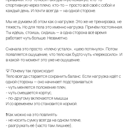
спортивную через плечо, кто-то — просто всё своё с собой и
каждый день. И почти всегда — на одной стороне.
Мы не думаем об этом как о нагрузке. Это же не тренировка, не
тяжесть. Но для тела это именно нагрузка. Причём постоянная.
Ты идёшь, стоишь, сидишь — а одна сторона всё время
работает чуть больше. Незаметно.
Сначала это просто: «плечо устало», «шею потянуло». Потом
появляется ощущение, что тело как будто чуть «перекосило». И
в какой-то момент это уже не ощущение.
💡 Почему так происходит
Тело всегда старается сохранить баланс. Если нагрузка идёт с
одной стороны — оно начинает подстраиваться:
- чуть меняется положение плеч,
- чуть смещается корпус,
- по-другому включаются мышцы
И со временем это становится нормой.
❗️Как можно на это повлиять:
- не носить сумку всегда на одном плече,
- разгружать её (часто там лишнее),