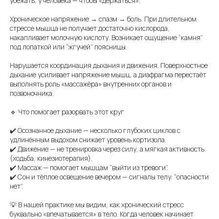
убежать, у человека — чтобы «держаться».
Хроническое напряжение → спазм → боль. При длительном
стрессе мышца не получает достаточно кислорода,
накапливает молочную кислоту. Возникает ощущение “камня”
под лопаткой или “жгучей” поясницы.
Нарушается координация дыхания и движения. Поверхностное
дыхание усиливает напряжение мышц, а диафрагма перестаёт
выполнять роль «массажёра» внутренних органов и
позвоночника.
🔹 Что помогает разорвать этот круг
✔️ Осознанное дыхание — несколько глубоких циклов с
удлинённым выдохом снижает уровень кортизола.
✔️ Движение — не тренировка через силу, а мягкая активность
(ходьба, кинезиотерапия).
✔️ Массаж — помогает мышцам “выйти из тревоги”.
✔️ Сон и тёплое освещение вечером — сигналы телу: “опасности
нет”.
💡 В нашей практике мы видим, как хронический стресс
буквально «впечатывается» в тело. Когда человек начинает