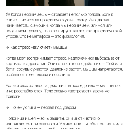
😖 Когда нервничаешь — страдает не только голова. Боль в
спине — не всегда про физическую нагрузку. Иногда она
начинается… с эмоций. Когда мы нервничаем, злимся или
подавляем тревогу, тело реагирует так же, как при физической
угрозе. Это не метафора — это физиология.
🔹 Как стресс «включает» мышцы
Когда мозг воспринимает стресс, надпочечники выбрасывают
кортизол и адреналин. Они готовят тело к действию — “бей или
беги”: сосуды сужаются, давление растёт, мышцы напрягаются,
особенно в шее, плечах и пояснице.
Если стресс остался, а действия не последовало — мышцы так
и не расслабляются. Тело словно «застревает» в режиме
тревоги.
🔹 Почему спина — первая под ударом
Поясница и шея — зоны защиты. Они инстинктивно
напрягаются при опасности. У животных — чтобы прыгнуть или