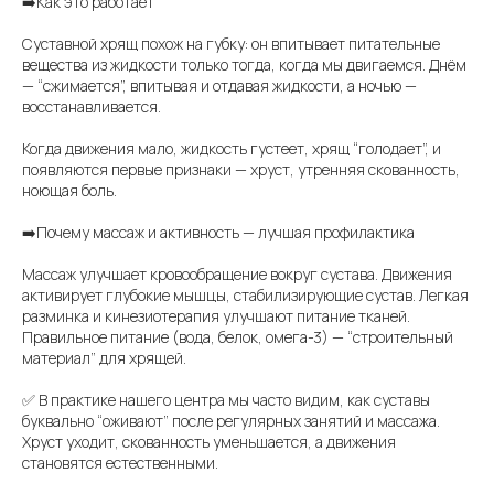
➡️Как это работает
Суставной хрящ похож на губку: он впитывает питательные
вещества из жидкости только тогда, когда мы двигаемся. Днём
— “сжимается”, впитывая и отдавая жидкости, а ночью —
восстанавливается.
Когда движения мало, жидкость густеет, хрящ “голодает”, и
появляются первые признаки — хруст, утренняя скованность,
ноющая боль.
➡️Почему массаж и активность — лучшая профилактика
Массаж улучшает кровообращение вокруг сустава. Движения
активирует глубокие мышцы, стабилизирующие сустав. Легкая
разминка и кинезиотерапия улучшают питание тканей.
Правильное питание (вода, белок, омега-3) — “строительный
материал” для хрящей.
✅ В практике нашего центра мы часто видим, как суставы
буквально “оживают” после регулярных занятий и массажа.
Хруст уходит, скованность уменьшается, а движения
становятся естественными.